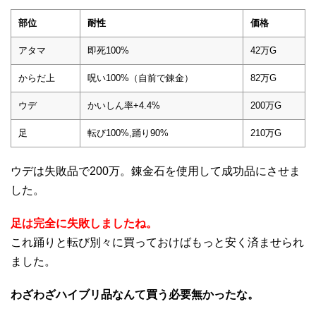
部位
耐性
価格
アタマ
即死100%
42万G
からだ上
呪い100%（自前で錬金）
82万G
ウデ
かいしん率+4.4%
200万G
足
転び100%,踊り90%
210万G
ウデは失敗品で200万。錬金石を使用して成功品にさせま
した。
足は完全に失敗しましたね。
これ踊りと転び別々に買っておけばもっと安く済ませられ
ました。
わざわざハイブリ品なんて買う必要無かったな。