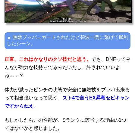
▲ 無敵ブッパ→ガードされたけど碧波一閃に繋げて勝利
したシーン。
正直、これはかなりのクソ技だと思う。
でも、DNFってみ
んなが強力な技持ってるみたいだし、許されていいよ
ね……？
体力が減ったピンチの状態で安全に無敵技をブッパ出来る
って相当強いなって思う。
スト4で言うEX昇竜セビキャン
ですからねえ。
もしかしたらこの性能が、Sランクに該当する理由の1つ
ではないかと感じました。