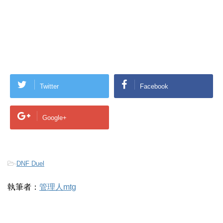
Twitter
Facebook
Google+
-
DNF Duel
執筆者：
管理人mtg