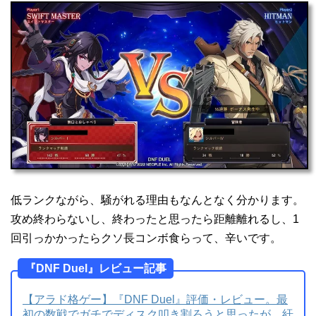
低ランクながら、騒がれる理由もなんとなく分かります。
攻め終わらないし、終わったと思ったら距離離れるし、1
回引っかかったらクソ長コンボ食らって、辛いです。
『DNF Duel』レビュー記事
【アラド格ゲー】『DNF Duel』評価・レビュー。最
初の数戦でガチでディスク叩き割ろうと思ったが、紆