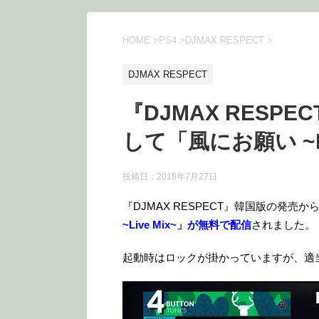
HOME
>
PS4
>
DJMAX RESPECT
>
DJMAX RESPECT
『DJMAX RESP
して「風にお願い ~L
投稿日：
2018年7月27日
『DJMAX RESPECT』韓国版の発
~Live Mix~」が無料で配信
されました。
起動時はロックが掛かっていますが、適