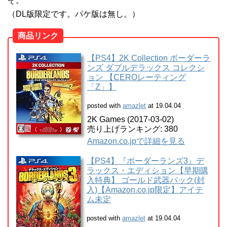
ぞ。
（DL版限定です。パケ版は無し。）
商品リンク
【PS4】2K Collection ボーダーラ
ンズ ダブルデラックス コレクシ
ョン 【CEROレーティング
「Z」】
posted with
amazlet
at 19.04.04
2K Games (2017-03-02)
売り上げランキング: 380
Amazon.co.jpで詳細を見る
【PS4】『ボーダーランズ3』デ
ラックス・エディション【早期購
入特典】 ゴールド武器パック(封
入)【Amazon.co.jp限定】アイテ
ム未定
posted with
amazlet
at 19.04.04