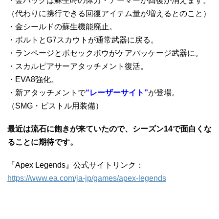
・金バッグは蘇生時の体力・アーマーが回復が消えます。
（代わりに携行できる回復アイテム量が増えるとのこと）
・金シールドの蘇生機能廃止。
・ボルトとG7スカウトが通常武器に戻る。
・ランページとボセックボウがケアパッケージ武器に。
・スカルピアサーアタッチメント復活。
・EVA8強化。
・新アタッチメントで
“レーザーサイト”
が登場。
（SMG・ピストル用装備）
最近は流石に飽きが来ていたので、シーズン14で面白くな
ることに期待です。
『Apex Legends』公式サイトリンク：
https://www.ea.com/ja-jp/games/apex-legends