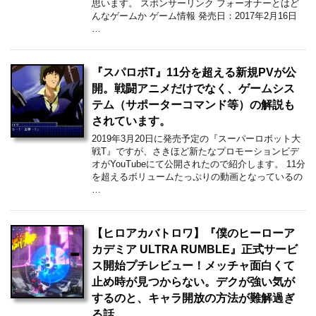
思います。 スポンサーリンク フォーオナーとはど
んなゲームか ゲーム情報 発売日：2017年2月16日
…
『スパロボT』11分を超える新規PVが公
開。戦闘アニメだけでなく、ゲームシス
テム（サポーターコマンド等）の解説も
されています。
2019年3月20日に発売予定の『スーパーロボット大
戦T』ですが、さきほど新たなプロモーションビデ
オがYouTubeにて公開されたので紹介します。 11分
を超えるボリュームたっぷりの動画となっているの
…
【ヒロアカバトロワ】『僕のヒーローア
カデミア ULTRA RUMBLE』正式サービ
ス開始プチレビュー！メッチャ面白くて
止め時が見つからない。デクが強い気が
するのと、キャラ開放の方法が難解過ぎ
る話。