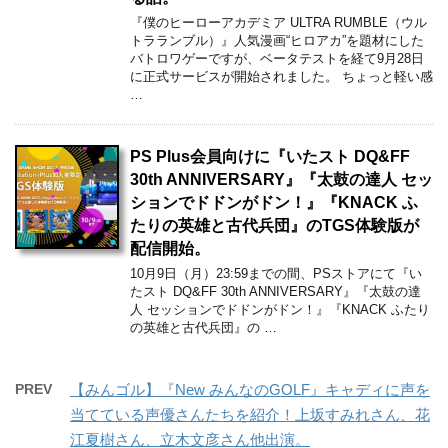
『僕のヒーローアカデミア ULTRA RUMBLE（ウル
トラランブル）』人気漫画“ヒロアカ”を題材にした
バトロワゲーですが、ベータテストを経て9月28日
に正式サービスが開始されました。 ちょっと軽い感
…
PS Plus会員向けに『いたスト DQ&FF
30th ANNIVERSARY』『太鼓の達人 セッ
ションでドドンがドン！』『KNACK ふ
たりの英雄と古代兵団』のTGS体験版が
配信開始。
10月9日（月）23:59までの間、PSストアにて『い
たスト DQ&FF 30th ANNIVERSARY』『太鼓の達
人 セッションでドドンがドン！』『KNACK ふたり
の英雄と古代兵団』の …
PREV
【みんゴル】『New みんなのGOLF』キャディに声を
当てている声優さんたちを紹介！上坂すみれさん、花
江夏樹さん、立木文彦さん他出演。