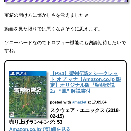
宝箱の開け方に懐かしさを覚えましたｗ
動画を見た限りでは悪くなさそうに思えます。
ソニーハードなのでトロフィー機能にも勿論期待したいで
すね。
【PS4】聖剣伝説2 シークレッ
ト オブ マナ【Amazon.co.jp 限
定】オリジナル版『聖剣伝説
2』 “風” 解説書付
posted with
amazlet
at 17.09.04
スクウェア・エニックス (2018-
02-15)
売り上げランキング: 53
Amazon.co.jpで詳細を見る