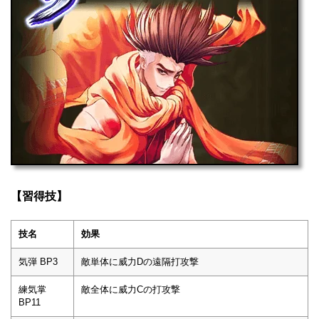
【習得技】
技名
効果
気弾 BP3
敵単体に威力Dの遠隔打攻撃
練気掌
敵全体に威力Cの打攻撃
BP11