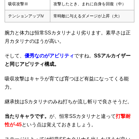
吸収攻撃Ⅲ
攻撃したとき、まれに自身を回復（中）
テンションアップⅣ
常時敵に与えるダメージが上昇（大）
腕力と体力は恒常SSカタリナより劣ります。素早さは正
月カタリナのほうが高い。
そして、
優秀なのがアビリティ
ですね。
SSアルカイザー
と同じアビリティ構成。
吸収攻撃はキャラが育てば育つほど有益になってくる能
力。
継承技はSカタリナのみね打ちか流し斬りで良さそうだ。
当たりキャラです。
が、恒常SSカタリナと違って
打撃耐
性が-45
という点は覚えておきましょう。