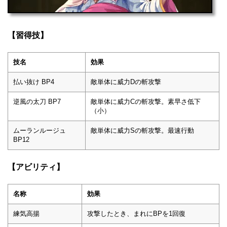
【習得技】
技名
効果
払い抜け BP4
敵単体に威力Dの斬攻撃
逆風の太刀 BP7
敵単体に威力Cの斬攻撃。素早さ低下
（小）
ムーランルージュ
敵単体に威力Sの斬攻撃。最速行動
BP12
【アビリティ】
名称
効果
練気高揚
攻撃したとき、まれにBPを1回復