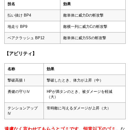
技名
効果
払い抜け BP4
敵単体に威力Dの斬攻撃
地走り BP9
敵横一列に威力Cの斬攻撃
ベアクラッシュ BP12
敵単体に威力SSの斬攻撃
【アビリティ】
名称
効果
撃破高揚Ⅰ
撃破したとき、体力が上昇（中）
勇健の守りⅣ
HPが満タンのとき、被ダメージを軽減
（大）
テンションアップ
常時敵に与えるダメージが上昇（大）
Ⅳ
遠慮なく言わせてもらうとゴミです。恒常以下のゴミ。
な