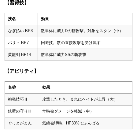
【習得技】
技名
効果
なぎ払い BP3
敵単体に威力Dの斬攻撃。対象をスタン（中）
パリィ BP7
回避技。敵の直接攻撃を受け流す
黄龍剣 BP14
敵単体に威力SSの斬攻撃
【アビリティ】
名称
効果
挑発技巧Ⅱ
攻撃したとき、まれにヘイトが上昇（大）
鉄壁の守りⅢ
常時被ダメージを軽減（中）
ぐっとがまん
気絶被弾時、HP30%でふんばる