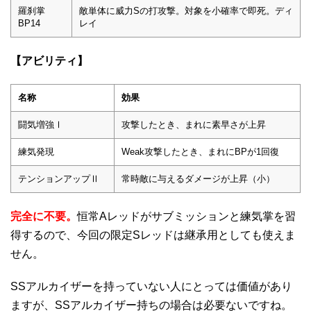
羅刹掌
敵単体に威力Sの打攻撃。対象を小確率で即死。ディ
BP14
レイ
【アビリティ】
名称
効果
闘気増強Ⅰ
攻撃したとき、まれに素早さが上昇
練気発現
Weak攻撃したとき、まれにBPが1回復
テンションアップⅡ
常時敵に与えるダメージが上昇（小）
完全に不要。
恒常Aレッドがサブミッションと練気掌を習
得するので、今回の限定Sレッドは継承用としても使えま
せん。
SSアルカイザーを持っていない人にとっては価値があり
ますが、SSアルカイザー持ちの場合は必要ないですね。