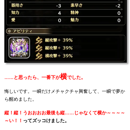
横
……と思ったら、一番下が
でした。
悔しいです。一瞬だけメチャクチャ興奮して、一瞬で夢か
ら醒めました。
縦！縦！うおおおお最後も縦……じゃなくて横か～～～～
～い！！
ってズッコけました。