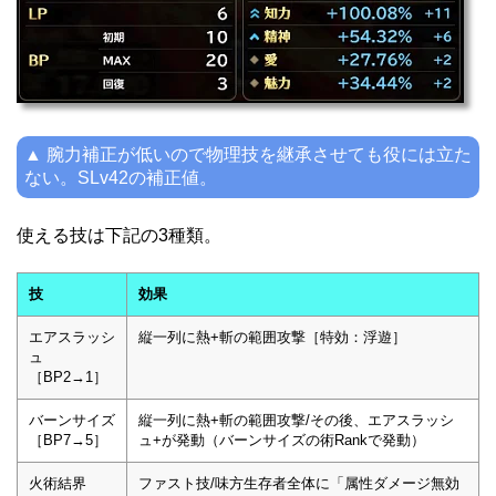
▲ 腕力補正が低いので物理技を継承させても役には立た
ない。SLv42の補正値。
使える技は下記の3種類。
技
効果
エアスラッシ
縦一列に熱+斬の範囲攻撃［特効：浮遊］
ュ
［BP2→1］
バーンサイズ
縦一列に熱+斬の範囲攻撃/その後、エアスラッシ
［BP7→5］
ュ+が発動（バーンサイズの術Rankで発動）
火術結界
ファスト技/味方生存者全体に「属性ダメージ無効