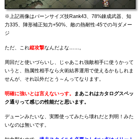
※上記画像はバーンサイズ技Rank43、78%錬成武器、知
力335、陣形補正知力+50%、敵の熱耐性-45での与ダメー
ジ
ただ、これ
縦攻撃
なんだよな……。
周回だと使いづらいし、じゃあこれ強敵相手に使うかって
いうと、熱属性相手なら火術結界運用で使えるかもしれま
せんが、それ以外だとう～んってなります。
明確に強いとは言えないっす。
まあこれはカタログスペッ
ク通りって感じの性能だと思います。
デューンみたいな、実際使ってみたら壊れだと判明！みた
いなのは無いです。