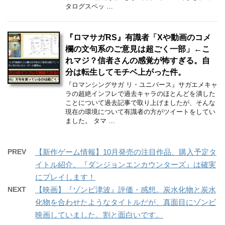
タログスペッ …
『ロマサガRS』有識者「Xや動画のコメ
欄の文句系のご意見は超ごく一部」←こ
れマジ？信者さんの感覚が怖すぎる。自
分は転生してモチベ上がった件。
『ロマンシングサガ リ・ユニバース』サガエメキャ
ラの超絶インフレで過去キャラのほとんどを潰した
ことについて過去記事で取り上げましたが、そんな
現在の環境について有識者の方がツイートをしてい
ました。 タマ …
PREV
【新作ゲーム情報】10月発売の注目作品、購入予定タ
イトル紹介。『ダンジョンエンカウンターズ』は確実
にプレイします！
NEXT
【映画】『ゾンビ津波』評価・感想。炭水化物と炭水
化物を合わせたようなタイトルだが、真面目にゾンビ
映画していました。割と面白いです。