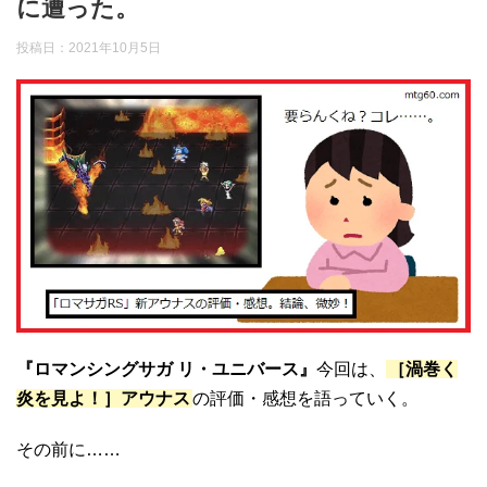
に遭った。
投稿日：
2021年10月5日
『ロマンシングサガ リ・ユニバース』
今回は、
［渦巻く
炎を見よ！］アウナス
の評価・感想を語っていく。
その前に……