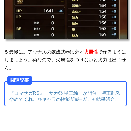
※最後に。アウナスの錬成武器は必ず
火属性
で作るように
しましょう。術なので、火属性をつけないと火力は出ませ
ん。
関連記事
『ロマサガRS』「サガ祭 聖王編」が開催！聖王乱発
やめてくれ。各キャラの性能所感+ガチャ結果紹介。