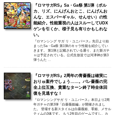
『ロマサガRS』Sa・Ga祭 第1弾（ポル
カ、リズ、にんげんおとこ、にんげんお
んな、エスパーギャル、せんせい）の性
能紹介。性能重視の人はスルーしてUDX
ゲンを引くか、様子見も有りかもしれな
い。
『ロマンシング サガ リ・ユニバース』先日より始
まったSa・Ga祭 第1弾のキャラ性能を紹介してい
きます。 第1弾と記載されている通り、まだ新ガチ
ャは予定されている。公式生放送では河津神が第3
弾うんた …
『ロマサガRS』2周年の青薔薇は確実に
おりゅ案件でしょう……。バレ薔薇の完
全上位互換、貴重なターン終了時全体回
復を見逃すな！
『ロマンシングサガ リ・ユニバース』本日より2周
年ガチャの第3弾「白薔薇姫編」が開催されまし
た。 登場する新スタイルは白薔薇姫、零姫、メサル
ティムの3体です。 もう2年目のゲームですし、カ