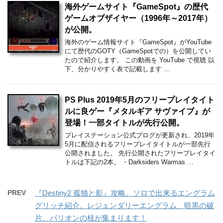
海外ゲームサイト『GameSpot』の歴代
ゲームオブザイヤー（1996年～2017年）
が公開。
海外のゲーム情報サイト『GameSpot』がYouTube
にて歴代のGOTY（GameSpotでの）を公開してい
たので紹介します。 この動画を YouTube で視聴 以
下、分かりやすく表で記載します …
PS Plus 2019年5月のフリープレイタイト
ルに良ゲー『メタルギア サヴァイブ』が
登場！一部タイトルが先行公開。
プレイステーション公式ブログが更新され、2019年
5月に配信されるフリープレイタイトルが一部先行
公開されました。 先行公開されたフリープレイタイ
トルは下記の2本。 ・Darksiders Warmas …
PREV
『Destiny2 孤独と影』攻略。ソロで出来るエングラム
グリッチ紹介。レジェンダリーエングラム、暗黒の破
片、バリオンの枝が集まります！