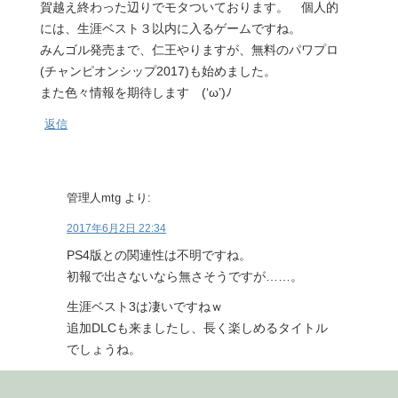
賀越え終わった辺りでモタついております。 個人的
には、生涯ベスト３以内に入るゲームですね。
みんゴル発売まで、仁王やりますが、無料のパワプロ
(チャンピオンシップ2017)も始めました。
また色々情報を期待します (‘ω’)ﾉ
返信
管理人mtg
より:
2017年6月2日 22:34
PS4版との関連性は不明ですね。
初報で出さないなら無さそうですが……。
生涯ベスト3は凄いですねｗ
追加DLCも来ましたし、長く楽しめるタイトル
でしょうね。
また情報が分かったら記事を書きますね。