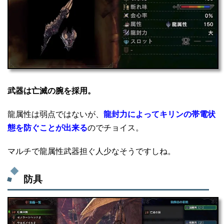
武器は亡滅の腕を採用。
龍属性は弱点ではないが、
龍封力によってキリンの帯電状
態を防ぐことが出来る
のでチョイス。
マルチで龍属性武器担ぐ人少なそうですしね。
防具