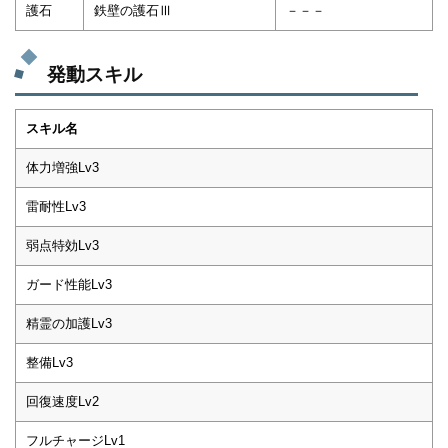
護石
鉄壁の護石Ⅲ
－－－
発動スキル
スキル名
体力増強Lv3
雷耐性Lv3
弱点特効Lv3
ガード性能Lv3
精霊の加護Lv3
整備Lv3
回復速度Lv2
フルチャージLv1