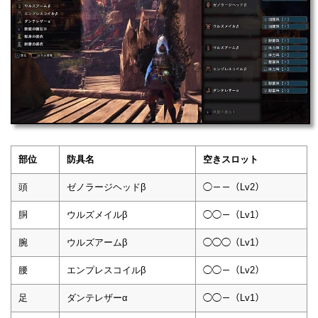
部位
防具名
空きスロット
頭
ゼノラージヘッドβ
◯－－（Lv2）
胴
ウルズメイルβ
◯◯－（Lv1）
腕
ウルズアームβ
◯◯◯（Lv1）
腰
エンプレスコイルβ
◯◯－（Lv2）
足
ダンテレザーα
◯◯－（Lv1）