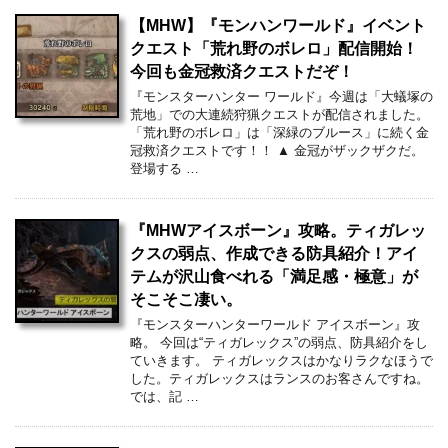
【MHW】『モンハンワールド』イベント
クエスト「荒れ野のボレロ」配信開始！
今回も金冠救済クエストだぞ！
『モンスターハンター ワールド』今週は「大蟻塚の
荒地」での大連続狩猟クエストが配信されました。
「荒れ野のボレロ」は「深緑のブルース」に続く金
冠救済クエストです！！ ▲ 金冠がザックザクだ。
登場する …
『MHWアイスボーン』攻略。ティガレッ
クスの弱点、作成できる防具紹介！アイ
テムが沢山食べれる「満足感・極意」が
そこそこ凄い。
『モンスターハンターワールド アイスボーン』攻
略。 今回は“ティガレックス”の弱点、防具紹介をし
ていきます。 ティガレックスはかなりラクなほうで
した。ティガレックスはランスのお客さんですね。
では、記 …