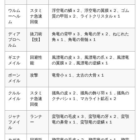
ウルム
スタミ
浮空竜の鱗ｘ２、浮空竜の翼膜ｘ２、ゴム
ーヘル
ナ急速
質の甲殻ｘ２、ライトクリスタルｘ１
ム
回復
ディア
抜刀術
角竜の背甲ｘ３、角竜の牙ｘ２、ねじれた
ブロヘ
【技】
角ｘ１、角竜の骨髄ｘ１
ルム
ギエナ
回避性
風漂竜の皮ｘ３、風漂竜の爪ｘ２、風漂竜
メイル
能
の翼膜ｘ２，風漂竜の逆鱗ｘ１
ボーン
攻撃
竜骨小ｘ１、太古の大骨ｘ１
メイル
クルル
スタミ
掻鳥の皮ｘ２、掻鳥の飾り羽ｘ１，掻鳥の
メイル
ナ急速
クチバシｘ１、マカライト鉱石ｘ２
回復
ジャナ
ランナ
蛮顎竜の毛皮ｘ３、蛮顎竜の牙ｘ２、蛮顎
フメイ
ー
竜の鼻骨ｘ１、蛮顎竜の逆鱗ｘ１
ル
カガチ
回避距
飛雷竜の毛皮ｘ２，飛雷竜の爪ｘ１、飛雷