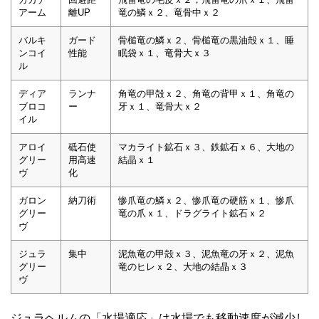
アーム
離UP
竜の鱗ｘ２、竜骨中ｘ２
バルキ
ガード
骨槌竜の鱗ｘ２、骨槌竜の黒油殻ｘ１、睡
ンコイ
性能
眠袋ｘ１、竜骨大ｘ３
ル
ディア
ランナ
角竜の甲殻ｘ２、角竜の背甲ｘ１、角竜の
ブロコ
ー
牙ｘ１、竜骨大ｘ２
イル
アロイ
砥石使
マカライト鉱石ｘ３、鉄鉱石ｘ６、大地の
グリー
用高速
結晶ｘ１
ヴ
化
ガロン
納刀術
惨爪竜の鱗ｘ２、惨爪竜の硬筋ｘ１、惨爪
グリー
竜の爪ｘ１、ドラグライト鉱石ｘ２
ヴ
ジュラ
集中
泥魚竜の甲殻ｘ３、泥魚竜の牙ｘ２、泥魚
グリー
竜のヒレｘ２、大地の結晶ｘ３
ヴ
ジュラヘルムの「水場適応」は水場でも移動速度が減少し