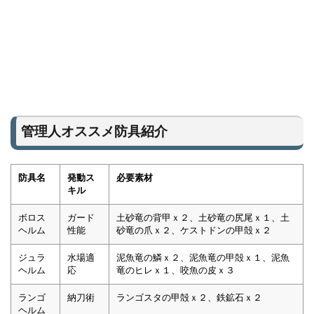
管理人オススメ防具紹介
防具名
発動ス
必要素材
キル
ボロス
ガード
土砂竜の背甲ｘ２、土砂竜の尻尾ｘ１、土
ヘルム
性能
砂竜の爪ｘ２、ケストドンの甲殻ｘ２
ジュラ
水場適
泥魚竜の鱗ｘ２、泥魚竜の甲殻ｘ１、泥魚
ヘルム
応
竜のヒレｘ１、咬魚の皮ｘ３
ランゴ
納刀術
ランゴスタの甲殻ｘ２、鉄鉱石ｘ２
ヘルム