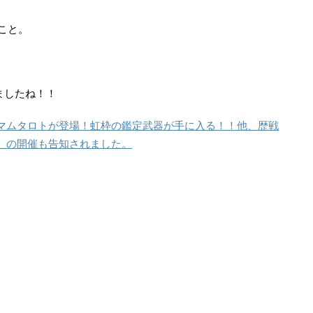
こと。
ましたね！！
マムタロトが登場！虹枠の鑑定武器が手に入る！！他、歴戦
】の開催も告知されました。