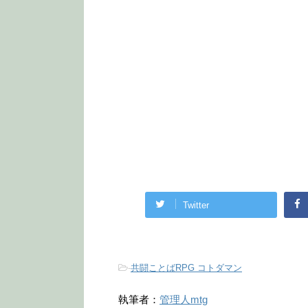
Twitter
-
共闘ことばRPG コトダマン
執筆者：
管理人mtg