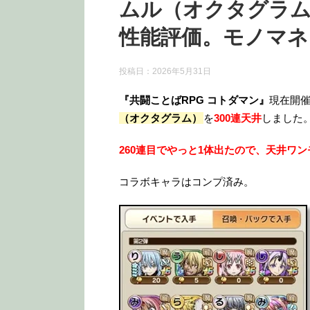
ムル（オクタグラム
性能評価。モノマネ
投稿日：
2026年5月31日
『共闘ことばRPG コトダマン』
現在開催
（オクタグラム）
を
300連天井
しました
260連目でやっと1体出たので、天井ワ
コラボキャラはコンプ済み。