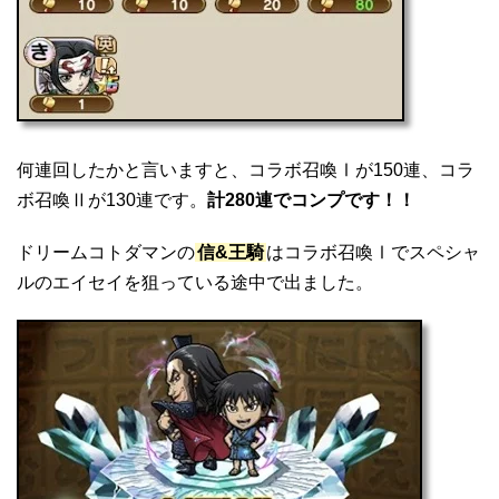
何連回したかと言いますと、コラボ召喚Ⅰが150連、コラ
ボ召喚Ⅱが130連です。
計280連でコンプです！！
ドリームコトダマンの
信&王騎
はコラボ召喚Ⅰでスペシャ
ルのエイセイを狙っている途中で出ました。