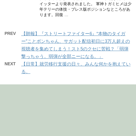
イッターより発表されました。 軍神トガミヒメは少
年テリーの体技・ブレス版ポジションなところがあ
ります。回復 …
PREV
【朗報】『ストリートファイター6』“本物のタイガ
ー”ことボンちゃん、サガット配信初日に3万人超えの
視聴者を集めてしまう！スト5のクセに苦戦？「弱弾
撃っちゃう。弱弾が全部ニーになる。」
NEXT
【日常】就労移行支援の日々。みんな何かを抱えてい
る。