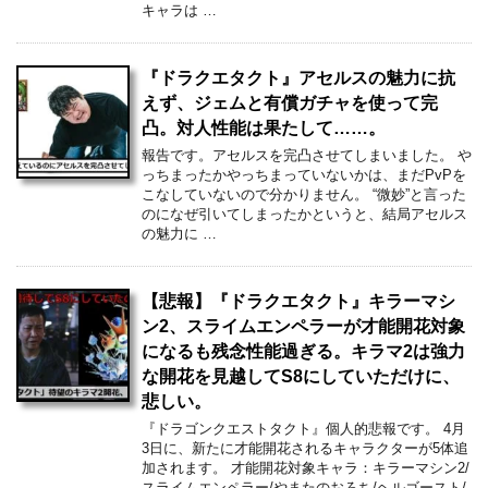
キャラは …
『ドラクエタクト』アセルスの魅力に抗
えず、ジェムと有償ガチャを使って完
凸。対人性能は果たして……。
報告です。アセルスを完凸させてしまいました。 や
っちまったかやっちまっていないかは、まだPvPを
こなしていないので分かりません。 “微妙”と言った
のになぜ引いてしまったかというと、結局アセルス
の魅力に …
【悲報】『ドラクエタクト』キラーマシ
ン2、スライムエンペラーが才能開花対象
になるも残念性能過ぎる。キラマ2は強力
な開花を見越してS8にしていただけに、
悲しい。
『ドラゴンクエストタクト』個人的悲報です。 4月
3日に、新たに才能開花されるキャラクターが5体追
加されます。 才能開花対象キャラ：キラーマシン2/
スライムエンペラー/やまたのおろち/ヘルゴースト/