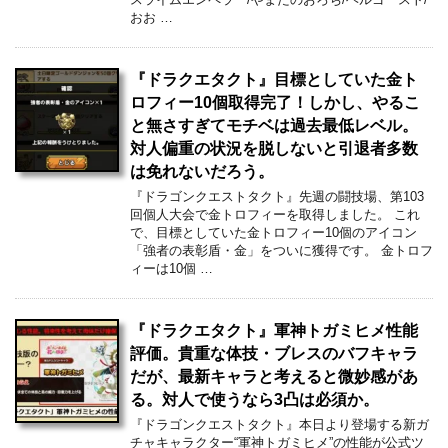
おお …
『ドラクエタクト』目標としていた金ト
ロフィー10個取得完了！しかし、やるこ
と無さすぎてモチベは過去最低レベル。
対人偏重の状況を脱しないと引退者多数
は免れないだろう。
『ドラゴンクエストタクト』先週の闘技場、第103
回個人大会で金トロフィーを取得しました。 これ
で、目標としていた金トロフィー10個のアイコン
「強者の表彰盾・金」をついに獲得です。 金トロフ
ィーは10個 …
『ドラクエタクト』軍神トガミヒメ性能
評価。貴重な体技・ブレスのバフキャラ
だが、最新キャラと考えると微妙感があ
る。対人で使うなら3凸は必須か。
『ドラゴンクエストタクト』本日より登場する新ガ
チャキャラクター“軍神トガミヒメ”の性能が公式ツ