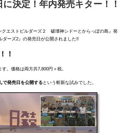
20日に決定！年内発売キター！！
ラゴンクエストビルダーズ２ 破壊神シドーとからっぽの島』発
ダーズ2』の発売日が公開されました!!
日！！
す。価格は両方共7,800円＋税。
んで発売日を公開する
という斬新な試みでした。