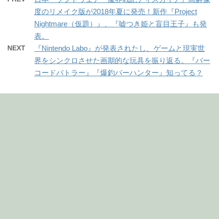
度のリメイク版が2018年夏に発売！新作『Project
Nightmare（仮題）』、『嘘つき姫と盲目王子』も発
表。
NEXT
『Nintendo Labo』が発表されたし、ゲームと現実世
界をシンクロさせた画期的な玩具を振り返る。『バー
コードバトラー』『爆釣バーハンター』知ってる？