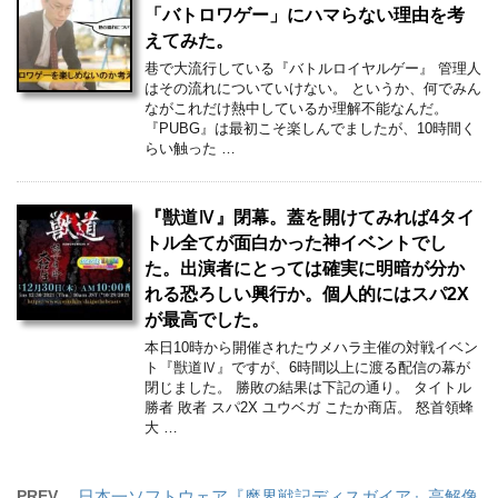
「バトロワゲー」にハマらない理由を考
えてみた。
巷で大流行している『バトルロイヤルゲー』 管理人
はその流れについていけない。 というか、何でみん
ながこれだけ熱中しているか理解不能なんだ。
『PUBG』は最初こそ楽しんでましたが、10時間く
らい触った …
『獣道Ⅳ』閉幕。蓋を開けてみれば4タイ
トル全てが面白かった神イベントでし
た。出演者にとっては確実に明暗が分か
れる恐ろしい興行か。個人的にはスパ2X
が最高でした。
本日10時から開催されたウメハラ主催の対戦イベン
ト『獣道Ⅳ』ですが、6時間以上に渡る配信の幕が
閉じました。 勝敗の結果は下記の通り。 タイトル
勝者 敗者 スパ2X ユウベガ こたか商店。 怒首領蜂
大 …
PREV
日本一ソフトウェア『魔界戦記ディスガイア』高解像