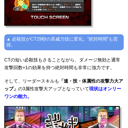
▲ 必殺技がCT29秒の高威力技に変化。”絶対時間”も習
得。
CTの短い必殺技もさることながら、ダメージ無効と通常
攻撃回数+1の効果を持つ絶対時間も非常に強力です。
そして、リーダースキルも
「速・技・体属性の攻撃力大ア
ップ」
の3属性攻撃大アップとなっていて
現状はオンリー
ワンの能力。