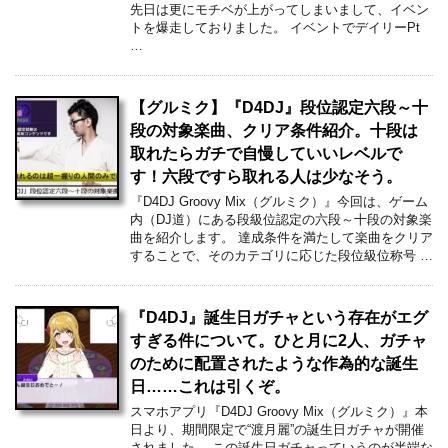
先日は更にモチベが上がってしまいまして、イベン
トを爆走しておりました。 イベントでデイリーPt
…
【グルミク】『D4DJ』段位認定六段～十
段の対象楽曲、クリア条件紹介。十段は
取れたらガチで自慢していいレベルで
す！六段ですら取れる人は少なそう。
『D4DJ Groovy Mix（グルミク）』今回は、ゲーム
内（DJ道）にある段級位認定の六段～十段の対象楽
曲を紹介します。 達成条件を満たして楽曲をクリア
することで、そのカテゴリに応じた段位級位称号 …
『D4DJ』誕生日ガチャという存在がエグ
すぎる件について。ひと月に2人、ガチャ
のために配置されたような作為的な誕生
日……これは引くぞ。
スマホアプリ『D4DJ Groovy Mix（グルミク）』本
日より、期間限定で“渡月麗”の誕生日ガチャが開催
されました。 この誕生日ガチャっていうのが半端な