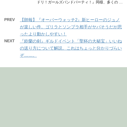
ドリ！ガールズバンドパーティ！』同様、多くの …
PREV
【朗報】『オーバーウォッチ2』新ヒーローのジュノ
が楽しい件。ゴリラとソンブラ相手がヤバそうだが思
ったより動かしやすい！
NEXT
『鈴蘭の剣』ギルドイベント「聖杯の大秘宝」いいね
の送り方について解説。これはちょっと分かりづらい
ぞ……。