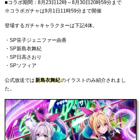
■コラボ期間：8月23日12時～8月30日20時59分まで
※コラボガチャは9月1日11時59分まで開催
登場するガチャキャラクターは下記4体。
・SP笹子ジェニファー由香
・SP新島衣舞紀
・SP日高さおり
・SPソフィア
公式放送では
新島衣舞紀
のイラストのみ紹介されまし
た。