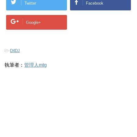
Twitter
Facebook
Google+
-
D4DJ
執筆者：
管理人mtg