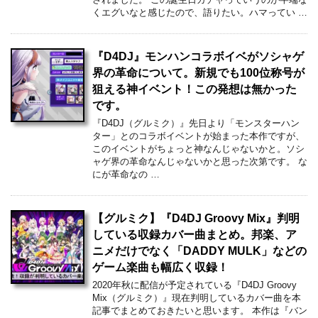
くエグいなと感じたので、語りたい。ハマってい …
『D4DJ』モンハンコラボイベがソシャゲ
界の革命について。新規でも100位称号が
狙える神イベント！この発想は無かった
です。
『D4DJ（グルミク）』先日より「モンスターハン
ター」とのコラボイベントが始まった本作ですが、
このイベントがちょっと神なんじゃないかと。ソシ
ャゲ界の革命なんじゃないかと思った次第です。 な
にが革命なの …
【グルミク】『D4DJ Groovy Mix』判明
している収録カバー曲まとめ。邦楽、ア
ニメだけでなく「DADDY MULK」などの
ゲーム楽曲も幅広く収録！
2020年秋に配信が予定されている『D4DJ Groovy
Mix（グルミク）』現在判明しているカバー曲を本
記事でまとめておきたいと思います。 本作は『バン