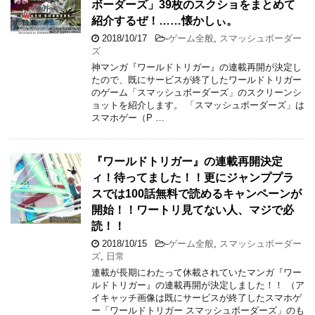
ボーダーズ」39枚のスクショをまとめて
紹介するぜ！……懐かしぃ。
2018/10/17
-
ゲーム全般
,
スマッシュボーダー
ズ
神マンガ『ワールドトリガー』の連載再開が決定し
たので、既にサービスが終了したワールドトリガー
のゲーム「スマッシュボーダーズ」のスクリーンシ
ョットを紹介します。 「スマッシュボーダーズ」は
スマホゲー（P …
『ワールドトリガー』の連載再開決定
ィ！待ってました！！更にジャンププラ
スでは100話無料で読めるキャンペーンが
開始！！ワートリ見てない人、マジで必
読！！
2018/10/15
-
ゲーム全般
,
スマッシュボーダー
ズ
,
日常
連載が長期にわたって休載されていたマンガ『ワー
ルドトリガー』の連載再開が決定しました！！ （ア
イキャッチ画像は既にサービスが終了したスマホゲ
ー「ワールドトリガー スマッシュボーダーズ」のも