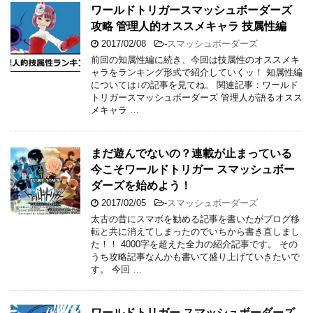
ワールドトリガースマッシュボーダーズ
攻略 管理人的オススメキャラ 技属性編
2017/02/08
-
スマッシュボーダーズ
前回の知属性編に続き、今回は技属性のオススメキ
ャラをランキング形式で紹介していくッ！ 知属性編
については↓の記事を見てね。 関連記事：ワールド
トリガースマッシュボーダーズ 管理人が語るオスス
メキャラ …
まだ遊んでないの？連載が止まっている
今こそワールドトリガー スマッシュボー
ダーズを始めよう！
2017/02/05
-
スマッシュボーダーズ
太古の昔にスマボを勧める記事を書いたがブログ移
転と共に消えてしまったのでいちから書き直しまし
た！！ 4000字を超えた全力の紹介記事です。 その
うち攻略記事なんかも書いて盛り上げていきたいで
す。 今回 …
ワールドトリガー スマッシュボーダーズ