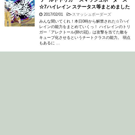
☆7ハイレイン ステータス等まとめました
2017/02/01
-
スマッシュボーダーズ
みんな聞いてくれ！本日0時から解禁された☆7ハイ
レインの能力をまとめていくっ！ ハイレインのトリ
ガー「アレクトール(卵の冠)」は攻撃を当てた敵を
キューブ化させるというチートクラスの能力。 弱点
もあるに …
ワールドトリガー スマッシュボーダーズ
神事装束ガシャが俺的に凄い&スクショ集
2017/01/29
-
スマッシュボーダーズ
1/31までの期間限定でイベントガシャ開催中 引きの
良い管理人 またもやレアを引いてしまった…… ☆6
出水を！！ かれこれ計10回くらい引いたと思うん
ですけどそのうち半分は光りました。 確率アップの
な …
2017/02/04更新 ワールドトリガースマッ
シュボーダーズ 攻略 管理人が語るオスス