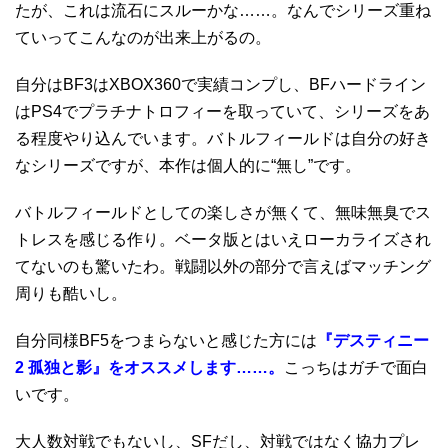
たが、これは流石にスルーかな……。なんでシリーズ重ね
ていってこんなのが出来上がるの。
自分はBF3はXBOX360で実績コンプし、BFハードライン
はPS4でプラチナトロフィーを取っていて、シリーズをあ
る程度やり込んでいます。バトルフィールドは自分の好き
なシリーズですが、本作は個人的に“無し”です。
バトルフィールドとしての楽しさが無くて、無味無臭でス
トレスを感じる作り。ベータ版とはいえローカライズされ
てないのも驚いたわ。戦闘以外の部分で言えばマッチング
周りも酷いし。
自分同様BF5をつまらないと感じた方には
『デスティニー
2 孤独と影』をオススメします……。
こっちはガチで面白
いです。
大人数対戦でもないし、SFだし、対戦ではなく協力プレ