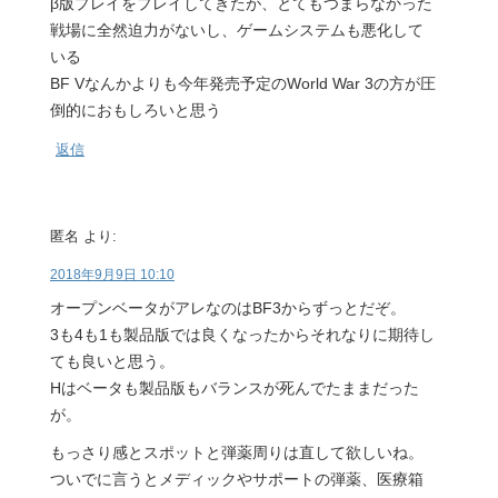
β版プレイをプレイしてきたが、とてもつまらなかった
戦場に全然迫力がないし、ゲームシステムも悪化して
いる
BF Vなんかよりも今年発売予定のWorld War 3の方が圧
倒的におもしろいと思う
返信
匿名
より:
2018年9月9日 10:10
オープンベータがアレなのはBF3からずっとだぞ。
3も4も1も製品版では良くなったからそれなりに期待し
ても良いと思う。
Hはベータも製品版もバランスが死んでたままだった
が。
もっさり感とスポットと弾薬周りは直して欲しいね。
ついでに言うとメディックやサポートの弾薬、医療箱