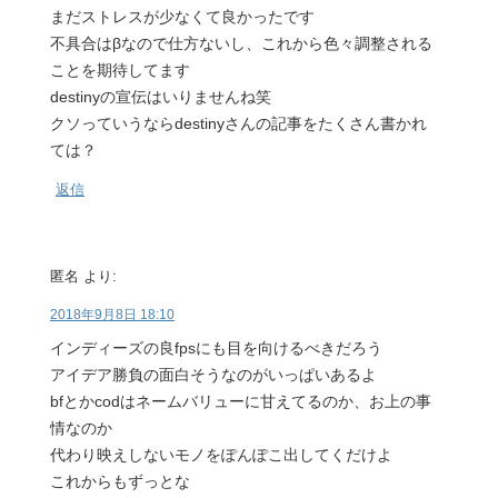
まだストレスが少なくて良かったです
不具合はβなので仕方ないし、これから色々調整される
ことを期待してます
destinyの宣伝はいりませんね笑
クソっていうならdestinyさんの記事をたくさん書かれ
ては？
返信
匿名
より:
2018年9月8日 18:10
インディーズの良fpsにも目を向けるべきだろう
アイデア勝負の面白そうなのがいっぱいあるよ
bfとかcodはネームバリューに甘えてるのか、お上の事
情なのか
代わり映えしないモノをぽんぽこ出してくだけよ
これからもずっとな