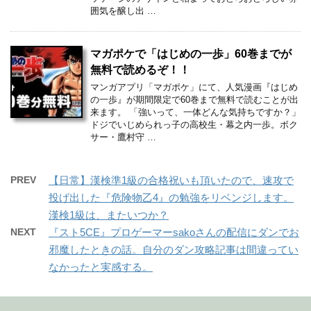
囲気を醸し出 …
マガポケで「はじめの一歩」60巻までが
無料で読めるぞ！！
マンガアプリ「マガポケ」にて、人気漫画『はじめ
の一歩』が期間限定で60巻まで無料で読むことが出
来ます。 「強いって、一体どんな気持ちですか？」
ドジでいじめられっ子の高校生・幕之内一歩。ボク
サー・鷹村守 …
PREV
【日常】漢検準1級の合格祝いも頂いたので、速攻で
投げ出した『危険物乙4』の勉強をリベンジします。
漢検1級は、またいつか？
NEXT
『スト5CE』プロゲーマーsakoさんの配信にダンでお
邪魔したときの話。自分のダン攻略記事は間違ってい
なかったと実感する。