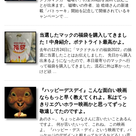
とが出来ます。 嘘喰いの作者、迫 稔雄さんの新連
載「バトゥーキ」開始を記念して開催されているキ
ャンペーンで …
当選したマックの福袋を購入してきまし
た！中身紹介。ポテトライト最高かよ。
去年の12月24日に「マクドナルドの福袋2022」の抽
選に当選したことはお伝えしました。 先日から購入
出来るようになったので、本日最寄りのマックへ行
って福袋を購入してきました。流石に外は寒かった
けど頑 …
『ハッピーデスデイ』こんな面白い映画
ならもっと早く教えてくれよ。私はてっ
きりエグいホラー映画かと思ってずっと
敬遠してたのですよ。
あのさ～。 ちょっとみなさんに言いたいことあるん
ですよ。 何が言いたいって、これね。 この映画
よ。 『ハッピー・デス・デイ』という映画です。パ
ッケージのデザインと相まっておどろおどろしい雰