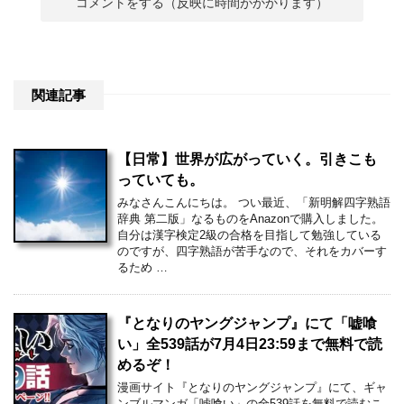
関連記事
【日常】世界が広がっていく。引きこも
っていても。
みなさんこんにちは。 つい最近、「新明解四字熟語
辞典 第二版」なるものをAnazonで購入しました。
自分は漢字検定2級の合格を目指して勉強している
のですが、四字熟語が苦手なので、それをカバーす
るため …
『となりのヤングジャンプ』にて「嘘喰
い」全539話が7月4日23:59まで無料で読
めるぞ！
漫画サイト『となりのヤングジャンプ』にて、ギャ
ンブルマンガ「嘘喰い」の全539話を無料で読むこ