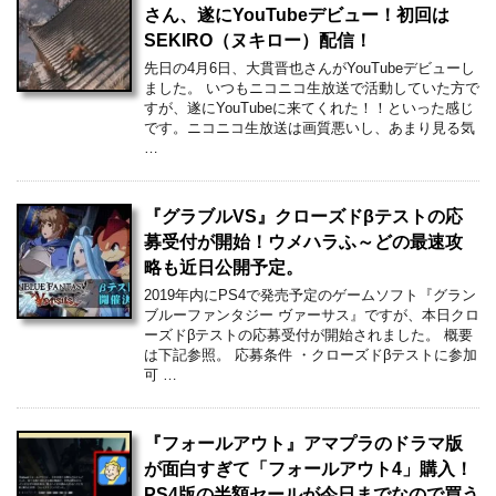
さん、遂にYouTubeデビュー！初回は
SEKIRO（ヌキロー）配信！
先日の4月6日、大貫晋也さんがYouTubeデビューし
ました。 いつもニコニコ生放送で活動していた方で
すが、遂にYouTubeに来てくれた！！といった感じ
です。ニコニコ生放送は画質悪いし、あまり見る気
…
『グラブルVS』クローズドβテストの応
募受付が開始！ウメハラふ～どの最速攻
略も近日公開予定。
2019年内にPS4で発売予定のゲームソフト『グラン
ブルーファンタジー ヴァーサス』ですが、本日クロ
ーズドβテストの応募受付が開始されました。 概要
は下記参照。 応募条件 ・クローズドβテストに参加
可 …
『フォールアウト』アマプラのドラマ版
が面白すぎて「フォールアウト4」購入！
PS4版の半額セールが今日までなので買う