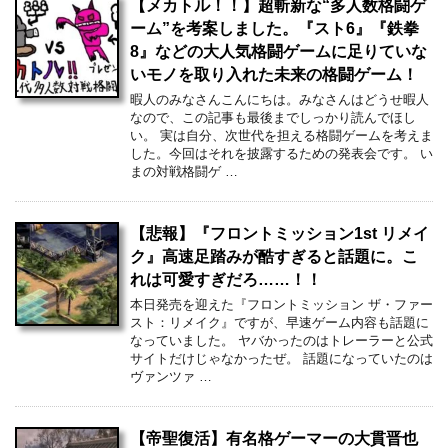
【メカトル！！】超斬新な“多人数格闘ゲ
ーム”を考案しました。『スト6』『鉄拳
8』などの大人気格闘ゲームに足りていな
いモノを取り入れた未来の格闘ゲーム！
暇人のみなさんこんにちは。みなさんはどうせ暇人
なので、この記事も最後までしっかり読んでほし
い。 実は自分、次世代を担える格闘ゲームを考えま
した。今回はそれを披露するための発表会です。 い
まの対戦格闘ゲ …
【悲報】『フロントミッション1st リメイ
ク』高速足踏みが酷すぎると話題に。こ
れは可愛すぎだろ……！！
本日発売を迎えた『フロントミッション ザ・ファー
スト：リメイク』ですが、早速ゲーム内容も話題に
なっていました。 ヤバかったのはトレーラーと公式
サイトだけじゃなかったぜ。 話題になっていたのは
ヴァンツァ …
【帝聖復活】有名格ゲーマーの大貫晋也