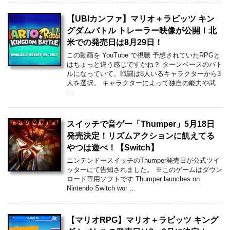
【UBIカンファ】マリオ＋ラビッツ キン
グダムバトル トレーラー映像が公開！北
米での発売日は8月29日！
この動画を YouTube で視聴 予想されていたRPGと
はちょっと違う感じですかね？ ターンベースのバト
ルになっていて、戦闘は8人いるキャラクターから3
人を選択。 キャラクターによって独自の能力や武
…
スイッチで音ゲー「Thumper」5月18日
発売決定！リズムアクションに飢えてる
やつは遊べ！【Switch】
ニンテンドースイッチのThumper発売日が公式ツイ
ッターにて告知されました。 ※このゲームはダウン
ロード専用ソフトです Thumper launches on
Nintendo Switch wor …
【マリオRPG】マリオ＋ラビッツ キング