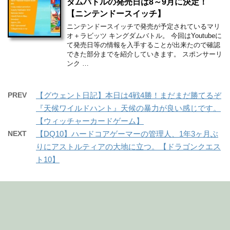
ダムバトルの発売日は8～9月に決定！
【ニンテンドースイッチ】
ニンテンドースイッチで発売が予定されているマリ
オ＋ラビッツ キングダムバトル。 今回はYoutubeに
て発売日等の情報を入手することが出来たので確認
できた部分までを紹介していきます。 スポンサーリ
ンク …
PREV
【グウェント日記】本日は4戦4勝！まだまだ勝てるぞ
『天候ワイルドハント』天候の暴力が良い感じです。
【ウィッチャーカードゲーム】
NEXT
【DQ10】ハードコアゲーマーの管理人、1年3ヶ月ぶ
りにアストルティアの大地に立つ。【ドラゴンクエス
ト10】