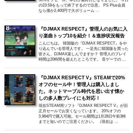
の23:59をもって終了するので注意。 PS Plus会員
なら僅か2,400円で大ボリューム …
『DJMAX RESPECT』管理人のお気に入
り楽曲トップ10を紹介！＆進捗状況報告
こんにちは。 韓国版の『DJMAX RESPECT』をや
り込んでいる管理人です。 一足先に韓国版を買った
皆さん、DJMAX楽しんでますか？ 管理人のプレイ
時間は20時間を超えたところです。 音ゲーでの …
『DJMAX RESPECT V』STEAMで20%
オフのセール中！管理人は購入しまし
た。ネットマーブル時代を思い出す懐か
しの多人数プレイにも対応！
現在STEAM用ソフト『DJMAX RESPECT V』が旧
正月セールでお安くなっています。 20%オフの
3,984円で購入可能。セール期間は1月28日午前3時
までと短いのでご注意ください。 （現在は …