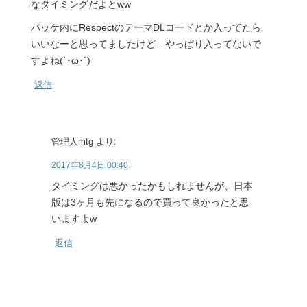
なタイミングだよとww
パッケ内にRespectのテーマDLコードとか入ってたら
いいなーと思ってましたけど…やっぱり入ってないで
すよね(´･ω･`)
返信
管理人mtg
より:
2017年8月4日 00:40
タイミングは悪かったかもしれませんが、日本
版は3ヶ月も先になるので買って良かったと思
いますよw
返信