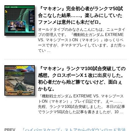
『マキオン』完全初心者がランクマ50試
合こなした結果……。楽しみにしていた
ファンメは意外にも未だゼロ。
オールドタイプのみなさんこんにちは。ニュータイ
プの管理人です。 『機動戦士ガンダム EXTREME
VS. マキシブーストON（マキオン）』ゆっくりペ
ースですが、チマチマプレイしています。まだ売っ
てい …
『マキオン』ランクマ100試合突破しての
感想。クロスボーンX１改に出戻りした。
初心者だから殆ど勝てないけど、面白ぇ
かもな。
『機動戦士ガンダム EXTREME VS. マキシブース
トON（マキオン）』プレイ日記です。 えー……、
先程、ランクマ100試合突破しました。 本日の記事
でランクマ50試合した記事を書きましたが、10 …
PREV
『ハイパースケープ』ストアからのダウンロード方法