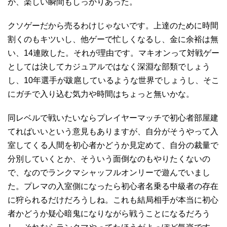
が、楽しい瞬間もしっかりあった。
クソゲーだから売るわけじゃないです。上達のために時間
割くのもキツいし、他ゲーで忙しくなるし、金に余裕は無
い、14連敗した。それが理由です。マキオンって対戦ゲー
としては決してカジュアルではなく深淵な部類でしょう
し、10年選手が跋扈しているような世界でしょうし、そこ
にガチで入り込む気力や時間はちょっと無いかな。
同レベルで戦いたいならプレイヤーマッチで初心者部屋建
てればいいという意見もありますが、自分がそうやって入
室してくる人間を初心者かどうか見定めて、自分の裁量で
分別していくとか、そういう面倒なのもやりたくないの
で、なのでランクマシャッフルオンリーで遊んでいまし
た。プレマの入室側になったら初心者名乗る中級者の存在
に狩られるだけだろうしね。これも結局相手が本当に初心
者かどうか疑心暗鬼になりながら戦うことになるだろう