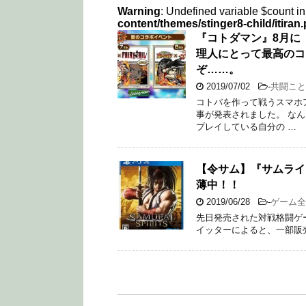
Warning
: Undefined variable $count i
content/themes/stinger8-child/itiran
『コトダマン』8月に
理人にとって最高のコ
ぞ……。
2019/07/02
-
共闘こと
コトバを作って戦うスマホ
事が発表されました。 な
プレイしている自分の …
【令サム】『サムライ
薄中！！
2019/06/28
-
ゲーム全
先日発売された対戦格闘ゲーム『
イッターによると、一部販売店