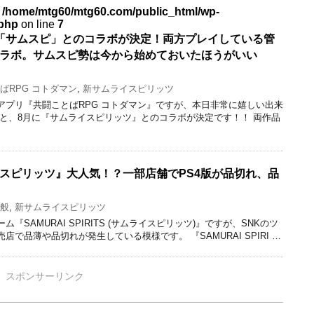
n
/home/mtg60/mtg60.com/public_html/wp-
.php
on line
7
「サムスピ」とのコラボが決定！両方プレイしている管
ラボ。サムスピ勢は今から始めておいたほうがいい
ばRPG コトダマン
,
新サムライスピリッツ
アプリ『共闘ことばRPG コトダマン』ですが、本日非常に嬉しい出来
んと、8月に『サムライスピリッツ』とのコラボが決定です！！ 両作品
スピリッツ』大人気！？一部店舗でPS4版が品切れ、品
般
,
新サムライスピリッツ
SAMURAI SPIRITS (サムライスピリッツ)』ですが、SNKのツ
で品薄や品切れが発生している模様です。 『SAMURAI SPIRI …
スポンサーリンク