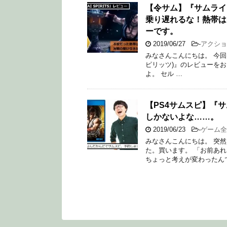
【令サム】『サムライ
乗り遅れるな！熱帯は
ーです。
2019/06/27
-
アクショ
みなさんこんにちは。 今回は
ピリッツ)』のレビューをお
よ。 セル …
【PS4サムスピ】『
しかないよな……。
2019/06/23
-
ゲーム全
みなさんこんにちは。 突
た。買います。 「お前あ
ちょっと考えが変わったん