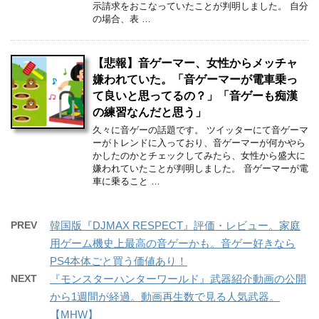
示請求をおこなっていたことが判明しました。 自分
の場合、表 …
【悲報】音ゲーマー、女性からメッチャ
嫌われていた。「音ゲーマーが電車乗っ
て良いと思ってるの？」「音ゲーも痴漢
の練習なんだと思う」
久々に音ゲーの話題です。 ツイッターにて音ゲーマ
ーがトレンドに入っており、音ゲーマーが何かやら
かしたのかとチェックしてみたら、女性から盛大に
嫌われていたことが判明しました。 音ゲーマーが電
車に乗ること …
PREV
韓国版『DJMAX RESPECT』評価・レビュー。家庭
用ゲーム機史上最高の音ゲーかも。音ゲー好きなら
PS4本体ごと買う価値あり！
NEXT
『モンスターハンターワールド』武器紹介動画の公開
から1週間が経過。動画再生数で見る人気武器。
【MHW】