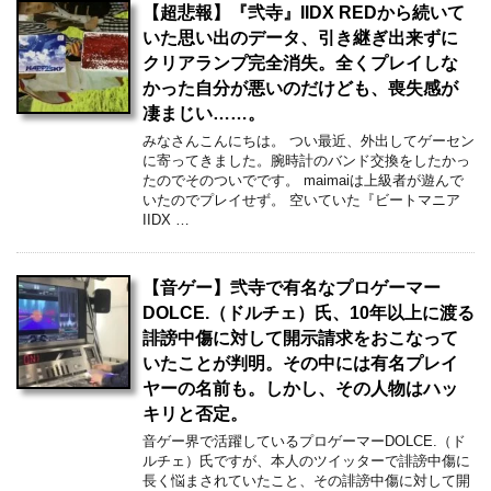
【超悲報】『弐寺』IIDX REDから続いて
いた思い出のデータ、引き継ぎ出来ずに
クリアランプ完全消失。全くプレイしな
かった自分が悪いのだけども、喪失感が
凄まじい……。
みなさんこんにちは。 つい最近、外出してゲーセン
に寄ってきました。腕時計のバンド交換をしたかっ
たのでそのついでです。 maimaiは上級者が遊んで
いたのでプレイせず。 空いていた『ビートマニア
IIDX …
【音ゲー】弐寺で有名なプロゲーマー
DOLCE.（ドルチェ）氏、10年以上に渡る
誹謗中傷に対して開示請求をおこなって
いたことが判明。その中には有名プレイ
ヤーの名前も。しかし、その人物はハッ
キリと否定。
音ゲー界で活躍しているプロゲーマーDOLCE.（ド
ルチェ）氏ですが、本人のツイッターで誹謗中傷に
長く悩まされていたこと、その誹謗中傷に対して開