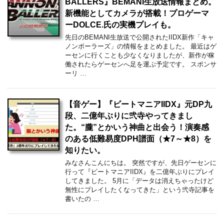
BALLERS』BEMANI生放送情報まとめ。
新機能としてカメラが搭載！プロゲーマ
ーDOLCE.氏の実機プレイも。
先日のBEMANI生放送で公開されたIIDX新作「キャ
ノンボーラーズ」の情報をまとめました。 最近はゲ
ーセンに行くことも少なくなりましたが、新作が稼
働されたらゲーセンへ足を運ぶ予定です。 スポンサ
ーリ …
【音ゲー】『ビートマニアIIDX』元DP九
段、二億年ぶりに弐寺やってきまし
た。“朧”とかいう神曲と出会う！演奏感
のある低難易度DPH譜面（★7～★8）を
知りたい。
みなさんこんにちは。 突然ですが、先日ゲーセンに
行って『ビートマニアIIDX』を二億年ぶりにプレイ
してきました。 5月に「データは消えちゃったけど
無性にプレイしたくなってきた」という弐寺記事を
書いたの …