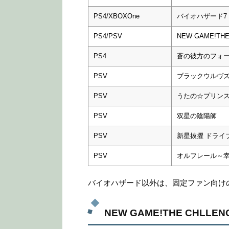
PS4/XBOXOne
バイオハザード7
PS4/PSV
NEW GAME!THE
PS4
蒼の彼方のフォーリズ
PSV
ブラックウルヴズ
PSV
うたの☆プリンスさま
PSV
双星の陰陽師
PSV
新星抜擢 ドライ
PSV
オルフレール～
バイオハザード以外は、固定ファン向け
NEW GAME!THE CHLLEN