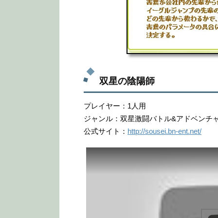
双星の陰陽師
プレイヤー：1人用
ジャンル：双星激闘バトル&アドベンチ
公式サイト：
http://sousei.bn-ent.net/
この動画を YouTube で視聴