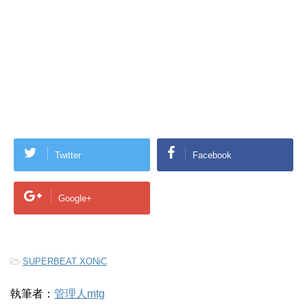
Twitter
Facebook
Google+
-
SUPERBEAT XONiC
執筆者：
管理人mtg