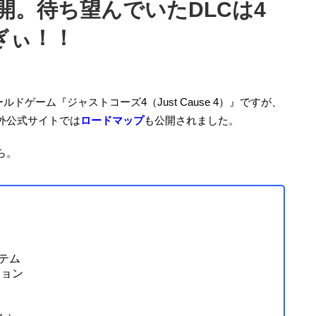
開。待ち望んでいたDLCは4
ぎぃ！！
ルドゲーム『ジャストコーズ4（Just Cause 4）』ですが、
外公式サイトでは
ロードマップ
も公開されました。
ら。
テム
ション