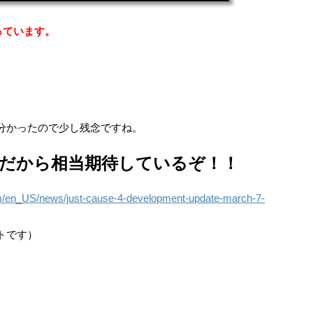
っています。
が分かったので少し残念ですね。
だから相当期待しているぞ！！
m/en_US/news/just-cause-4-development-update-march-7-
トです）