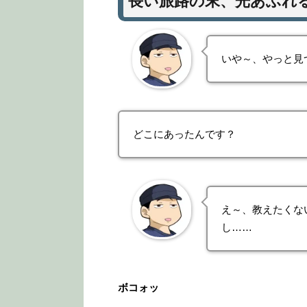
長い旅路の末、光あふれ
いや～、やっと見
どこにあったんです？
え～、教えたくな
し……
ボコォッ