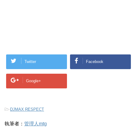
Twitter
Facebook
Google+
-
DJMAX RESPECT
執筆者：
管理人mtg