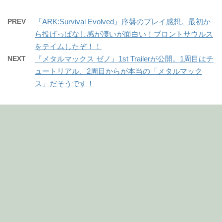
PREV
『ARK:Survival Evolved』序盤のプレイ感想。最初か
ら投げっぱなし感が凄いが面白い！ブロントサウルス
をテイムしたぞ！！
NEXT
『メタルマックス ゼノ』1st Trailerが公開。1周目はチ
ュートリアル、2周目からが本当の「メタルマック
ス」だそうです！