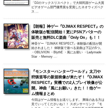
「DJのマックスリスペクト」で大韓民国ゲーム大賞
ビデオゲーム部門優秀賞を受賞したネオウィズベク
ス …
【朗報】神ゲー『DJMAX RESPECT』の
体験版が配信開始！更にPSNアバターの
販売と無料DLC楽曲「Only On」も！！
神音ゲー『DJMAX RESPECT』体験版の配信が開
始されました！ 体験版で遊べる楽曲は下記の5つ。
・OBLIVION ・BlythE ・風にお願い ・Ladymade
Star ・Memory …
『モンスターハンターワールド』太刀や
狩猟笛等の新規映像が来たぞ！『DJMAX
RESPECT』実機での2人プレイ映像が公
開。神曲「風にお願い」きた！！他ゲー
ム情報まとめ
今回はゲーム情報をお送りします。 興味のある方は
見ていってくださいね！！ スポンサーリンク 『モ