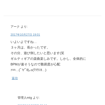
アーク
より:
2017年10月27日 19:01
いよいよですね…
３ヶ月は、長かったです。
その分、遊び倒したいと思います(笑
ギルティギアの楽曲楽しみです。しかし、全体的に
BPMが速そうなので難易度が心配
ｧﾊﾊ…(ﾟ∀ﾟll)｡o(ﾜﾗｳｼｶ…)
返信
管理人mtg
より: