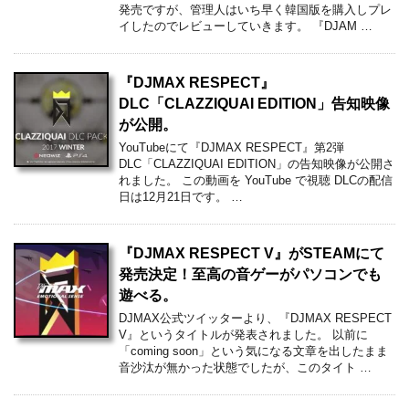
Twitter
Facebook
Google+
-
DJMAX RESPECT
執筆者：
管理人mtg