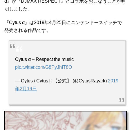
HOME
>
PS4
>
DJMAX RESPECT
>
DJMAX RESPECT
『Cytus α』と『DJMAX RESPECT』の
コラボが決定！
投稿日：
2019年2月19日
本日、Cytusの公式ツイッターのツイートから、『Cytus