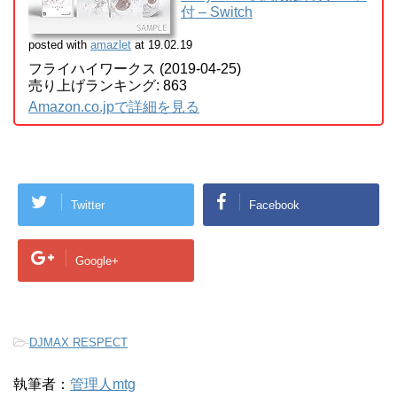
『Cytus α』に『DJMAX RESPECT』の楽曲が来る可能性
が高いですね。
できればDJMAX側にもCytusの楽曲が来て欲しいとこ
ろ……。『Cytus α』発売日の4月25日に期待したい。
商品リンク
Cytus α 【初回限定特典】
[Chapter Ω]の楽曲を収録した
「Cytus α 予約限定特典CD」