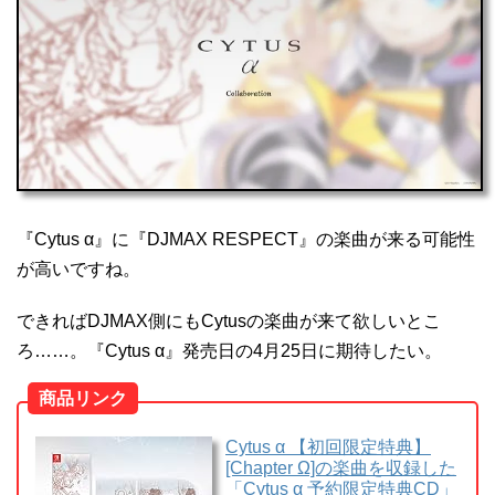
α』が『DJMAX RESPECT』とコラボをおこなうことが判
明しました。
『Cytus α』は2019年4月25日にニンテンドースイッチで
発売される作品です。
Cytus α – Respect the music
pic.twitter.com/G8PyJhIT8O
— Cytus / CytusⅡ【公式】 (@CytusRayark)
2019
年2月19日