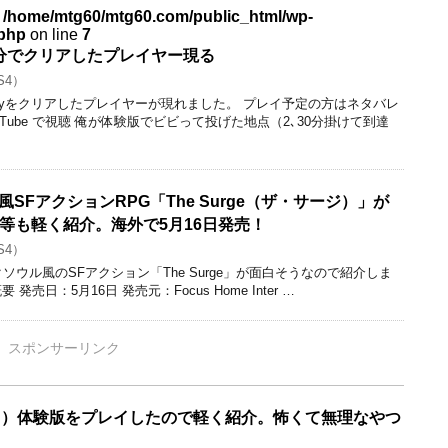
n
/home/mtg60/mtg60.com/public_html/wp-
.php
on line
7
か19分でクリアしたプレイヤー現る
S4）
でPreyをクリアしたプレイヤーが現れました。 プレイ予定の方はネタバレ
uTube で視聴 俺が体験版でビビって投げた地点（2､30分掛けて到達
SFアクションRPG「The Surge（ザ・サージ）」が
等も軽く紹介。海外で5月16日発売！
S4）
ソウル風のSFアクション「The Surge」が面白そうなので紹介しま
概要 発売日：5月16日 発売元：Focus Home Inter …
スポンサーリンク
プレイ）体験版をプレイしたので軽く紹介。怖くて無理なやつ