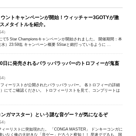
ィスカウントキャンペーンが開始！ウィッチャー3GOTYが激
スメタイトルを紹介。
S4）
5 Star Championsキャンペーンが開始されました。 開催期間：本
水）23:59迄 キャンペーン概要 5Starと銘打っているように …
月20日に発売されるパラッパラッパーのトロフィーが鬼畜
S4）
にてトロフィーリストが公開されたパラッパラッパー。 各トロフィーの詳細
部リンク）にてご確認ください。 トロフィーリストを見て、コンプリートは
R（コンガマスター）という謎な音ゲー？が気になるぞ
S4）
ィーリストに突如現れた。 「CONGA MASTER」 ドンキーコンガに
違いなく俺の大好きな「音ゲー」だろうと察知！！ 早速ググるも、国