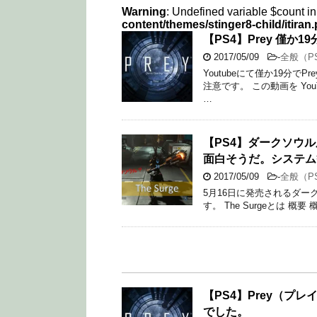
Warning
: Undefined variable $count i
content/themes/stinger8-child/itiran
【PS4】Prey 僅
2017/05/09
-
全般（P
Youtubeにて僅か19分
注意です。 この動画を Yo
…
【PS4】ダークソウル風
面白そうだ。システム
2017/05/09
-
全般（P
5月16日に発売されるダーク
す。 The Surgeとは 概要 
【PS4】Prey（
でした。