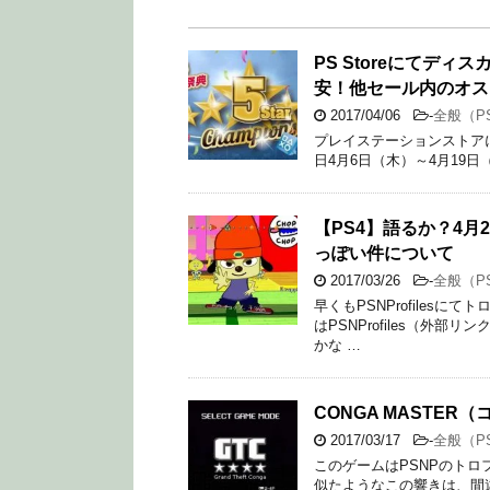
PS Storeにてデ
安！他セール内のオス
2017/04/06
-
全般（P
プレイステーションストアにて
日4月6日（木）～4月19日（
【PS4】語るか？4
っぽい件について
2017/03/26
-
全般（P
早くもPSNProfiles
はPSNProfiles（外
かな …
CONGA MASTE
2017/03/17
-
全般（P
このゲームはPSNPのトロフ
似たようなこの響きは、間