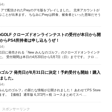
S4）
トアで配信されたPreyのデモ版をプレイしました。 北米アカウントが
ことが出来ます。 ちなみにPreyは餌食、被食者といった意味だそう
なのGOLF クローズドオンラインテストの受付が本日から開
からPS4所持者は申し込もうぜ！
S4）
gにて、8月31日に発売される「New みんなのゴルフ」のクローズドオンラインテ
。 受付期間は本日の4月20日から5月7日（日）までです。 クロ …
なのゴルフ 発売日が8月31日に決定！予約受付も開始！購入
ました。
S4）
て「Newみんなのゴルフ」の新たな情報が公開されました！ あわせてPS Store
。 【価格】 通常版 6,372円＋税 コースまとめてスペ …
スポンサーリンク