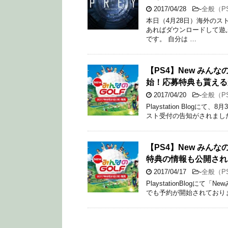
2017/04/28
-
全般（P
本日（4月28日）海外のス
あればダウンロードして遊ぶ
です。 自分は …
【PS4】New みん
始！応募特典も貰える
2017/04/20
-
全般（P
Playstation Blo
スト受付の告知がされました
【PS4】New みん
特典の情報も公開され
2017/04/17
-
全般（P
PlaystationBlogに
でも予約が開始されております