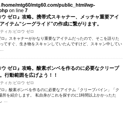
n
/home/mtg60/mtg60.com/public_html/wp-
.php
on line
7
ロウ ゼロ』攻略。携帯式スキャナー、メッチャ重要アイ
アイテム“シーグライド”の作成に繋がります。
ティカ:ビロウ ゼロ
 ゼロ』スキャナーがかなり重要なアイテムだったので、そこを語りた
作ってすぐ、生き物をスキャンしていたんですけど、スキャン中してい
…
ロウ ゼロ』攻略。酸素ボンベを作るのに必要なクリープ
。行動範囲を広げよう！！
ティカ:ビロウ ゼロ
 ゼロ』酸素ボンベを作るのに必要なアイテム「クリープバイン」「ク
場所を紹介します。 私自身がこれを探すのに1時間以上かかったた
し …