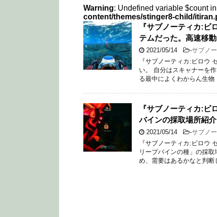
Warning
: Undefined variable $count i
content/themes/stinger8-child/itiran
『サブノーティカ:ビ
テムだった。高速移動
2021/05/14
-
サブノー
『サブノーティカ:ビロウ
い。 自分はスキャナーを
る最中によくわからん生物 
『サブノーティカ:ビ
バインの採取場所紹介
2021/05/14
-
サブノー
『サブノーティカ:ビロウ
リープバインの種」の採取
め、需要はあるかなと判断