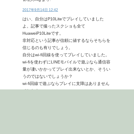
2017年9月14日 12:42
はい、自分はP10Liteでプレイしていました
よ。記事で撮ったスクショも全て
HuaweiP10Liteです。
非対応という記事が信頼に値するならそちらを
信じるのも有りでしょう。
自分はwi-fi回線を使ってプレイしていました。
wi-fiを使わずにLINEモバイルで遊ぶなら通信容
量が凄いかかってプレイ出来ないとか、そうい
うのではないでしょうか？
wi-fi回線で遊ぶならプレイに支障はありません
でしたよ。
返信
yoshimaru
より: