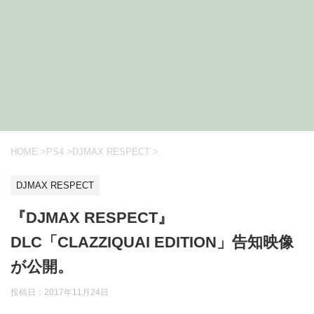
HOME
>
PS4
>
DJMAX RESPECT
>
DJMAX RESPECT
『DJMAX RESPECT』
DLC「CLAZZIQUAI EDITION」告知映像
が公開。
投稿日：
2017年11月24日