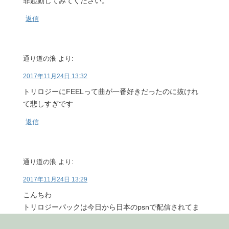
非起動してみてください。
返信
通り道の浪
より:
2017年11月24日 13:32
トリロジーにFEELって曲が一番好きだったのに抜けれ
て悲しすぎです
返信
通り道の浪
より:
2017年11月24日 13:29
こんちわ
トリロジーパックは今日から日本のpsnで配信されてま
す機会があればそれもレヴューする予定はありますか