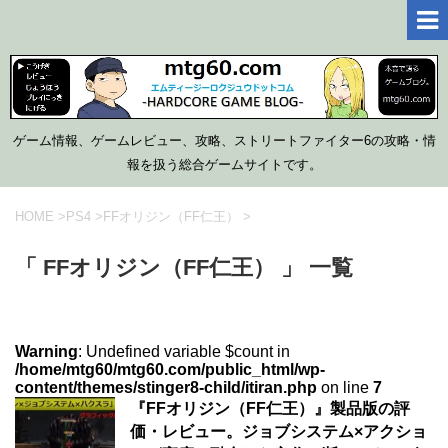
ゲーム情報、ゲームレビュー、攻略、ストリートファイター6の攻略・情
報を扱う総合ゲームサイトです。
HOME
>
PS4
>
FFオリジン（FF仁王）
>
「 FFオリジン（FF仁王） 」 一覧
Warning
: Undefined variable $count in
/home/mtg60/mtg60.com/public_html/wp-
content/themes/stinger8-child/itiran.php
on line
7
『FFオリジン（FF仁王）』製品版の評
価・レビュー。ジョブシステム×アクショ