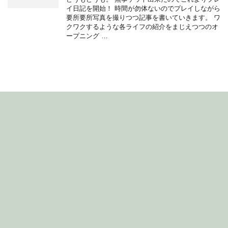
イ日記を開始！ 時間が勿体ないのでプレイしながら
要所要所写真を撮りつつ記事を書いていきます。 ワ
クワクするような各ライフの紹介をまじえつつのオ
ープニング …